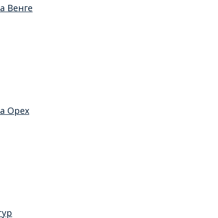
а Венге
а Орех
тур