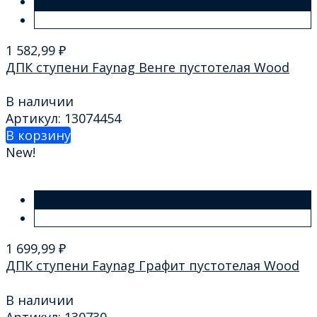
1 582,99
₽
ДПК ступени Faynag Венге пустотелая Wood
В наличии
Артикул: 13074454
В корзину
New!
1 699,99
₽
ДПК ступени Faynag Графит пустотелая Wood
В наличии