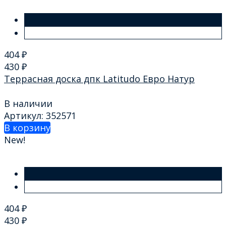
404
₽
430
₽
Террасная доска дпк Latitudo Евро Натур
В наличии
Артикул: 352571
В корзину
New!
404
₽
430
₽