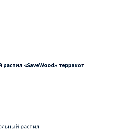
й распил «SaveWood» терракот
альный распил