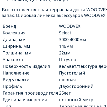
Высококачественная террасная доска WOODVEX 
запах. Широкая линейка аксессуаров WOODVEX 
Бренд
WOODVEX
Коллекция
Select
Длина, мм
3000,4000мм
Ширина, мм
146мм
Толшина, мм
22мм
Упаковка
Штучно
Поверхность изделия
вельвет/текстура дер
Наполнение
Пустотелый
Вид укладки
шовная
Профиль
Двухсторонний
Гарантия производителя
25лет
Единица измерения
погонный метр
Тип
Террасная доска из 