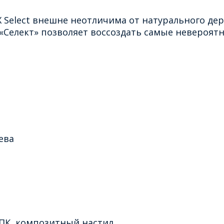
Select внешне неотличима от натурального дер
«Селект» позволяет воссоздать самые невероят
ева
ДПК, композитный настил